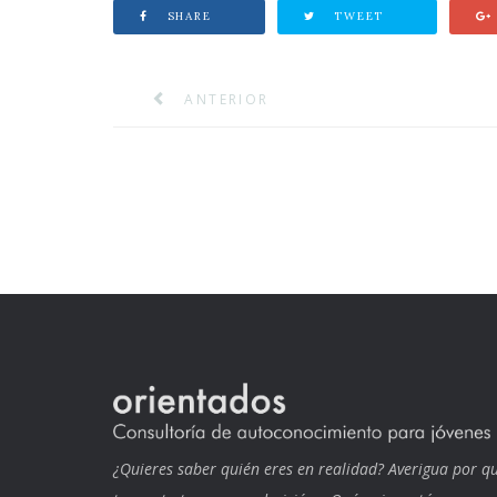
SHARE
TWEET
ANTERIOR
¿Quieres saber quién eres en realidad? Averigua por q