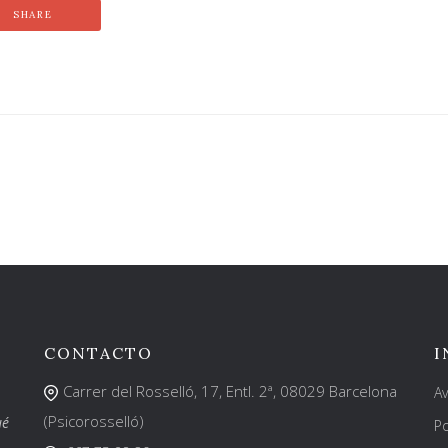
SHARE
CONTACTO
I
Carrer del Rosselló, 17, Entl. 2ª, 08029 Barcelona
Av
(Psicorosselló)
ué
Po