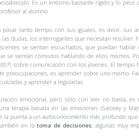
establecido. Es un entorno bastante rígido y lo peo
profesor al alumno.
n pasar tanto tiempo con sus iguales, es decir, sus 
as dudas, los interrogantes que necesitan resolver. Faci
escentes se sientan escuchados, que puedan hablar
que se sientan cómodos hablando de ellos mismos. Po
(2007) sobre comunicación con los jóvenes. El tiem
artir preocupaciones, es aprender sobre uno mismo. F
ulizadas y aprender a regularlas.
ulación emocional, pero sólo con leer no basta, es
 una terapia basada en las emociones (Salovey y Maye
e la puerta a un autoconocimiento más profundo que 
también en la
toma de decisiones
, algunas muy im